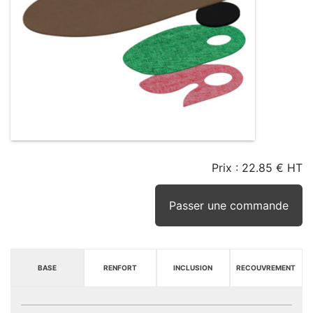
Prix :
22.85 € HT
TAILLE
EN
SEUIL
STOCK
STOCK
D'ALERTE
CONSEILLÉ
(15JRS)
Passer une commande
BASE
RENFORT
INCLUSION
RECOUVREMENT