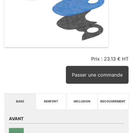
Prix :
23.13 € HT
TAILLE
EN
SEUIL
STOCK
STOCK
D'ALERTE
CONSEILLÉ
(15JRS)
Passer une commande
BASE
RENFORT
INCLUSION
RECOUVREMENT
AVANT