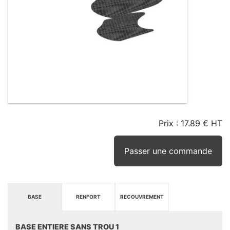
Prix :
17.89 € HT
TAILLE
EN
SEUIL
STOCK
STOCK
D'ALERTE
CONSEILLÉ
(15JRS)
Passer une commande
BASE
RENFORT
RECOUVREMENT
BASE ENTIERE SANS TROU 1