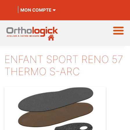
MON COMPTE
ENFANT SPORT RENO 57
THERMO S-ARC