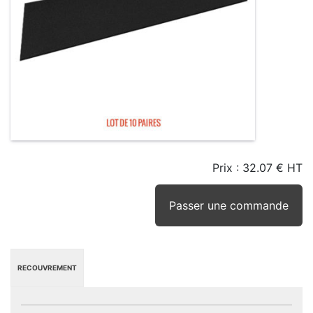
Prix :
32.07 € HT
TAILLE
EN
SEUIL
STOCK
STOCK
D'ALERTE
CONSEILLÉ
(15JRS)
Passer une commande
RECOUVREMENT