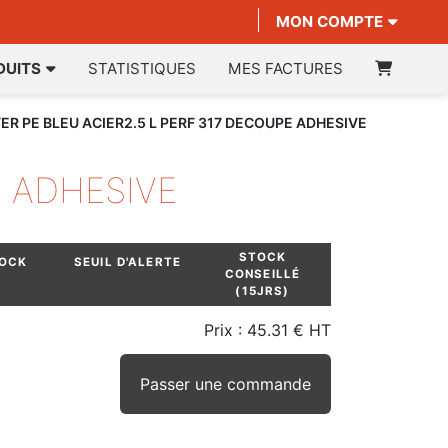
MON COMPTE
DUITS
STATISTIQUES
MES FACTURES
ER PE BLEU ACIER2.5 L PERF 317 DECOUPE ADHESIVE
E ADHESIVE
STOCK
TOCK
SEUIL D'ALERTE
CONSEILLÉ
(15JRS)
Prix :
45.31 € HT
Passer une commande