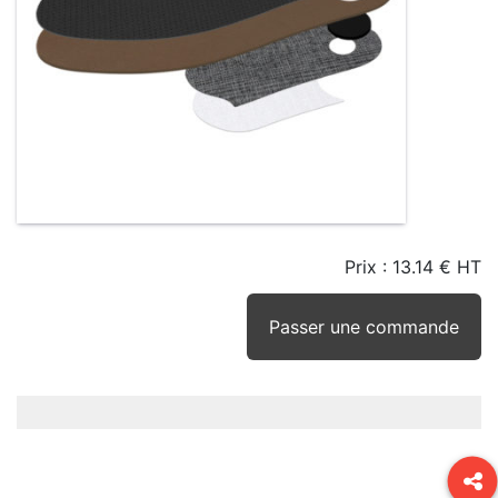
Prix :
13.14 € HT
TAILLE
EN
SEUIL
STOCK
STOCK
D'ALERTE
CONSEILLÉ
(15JRS)
Passer une commande