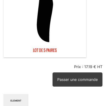
Prix :
17.19 € HT
TAILLE
EN
SEUIL
STOCK
STOCK
D'ALERTE
CONSEILLÉ
(15JRS)
Passer une commande
ELEMENT