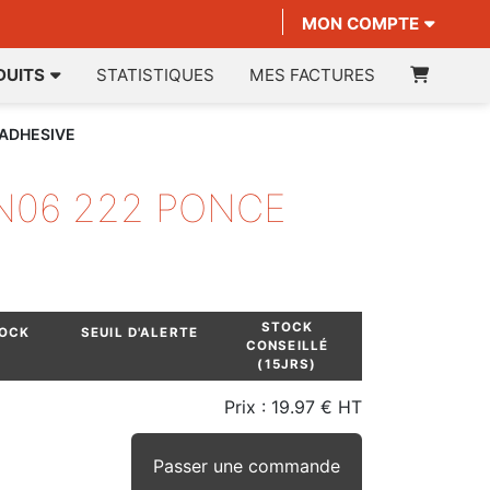
MON COMPTE
DUITS
STATISTIQUES
MES FACTURES
 ADHESIVE
N06 222 PONCE
STOCK
TOCK
SEUIL D'ALERTE
CONSEILLÉ
(15JRS)
Prix :
19.97 € HT
Passer une commande