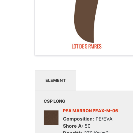
ELEMENT
CSP LONG
PEA MARRON PEAX-M-06
Composition:
PE/EVA
Shore A:
50
Densité:
270 Kg/m3