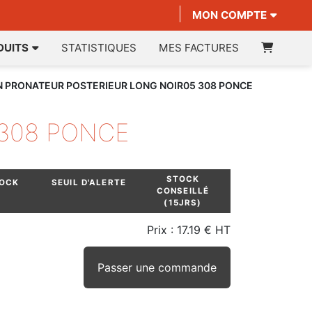
MON COMPTE
DUITS
STATISTIQUES
MES FACTURES
N PRONATEUR POSTERIEUR LONG NOIR05 308 PONCE
 308 PONCE
STOCK
TOCK
SEUIL D'ALERTE
CONSEILLÉ
(15JRS)
Prix :
17.19 € HT
Passer une commande