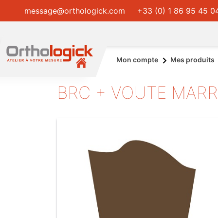
message@orthologick.com
+33 (0) 1 86 95 45 0
Mon compte
Mes produits
BRC + VOUTE MARR