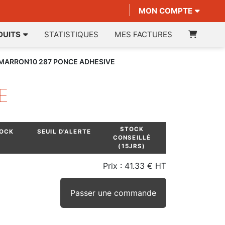
MON COMPTE
DUITS
STATISTIQUES
MES FACTURES
 MARRON10 287 PONCE ADHESIVE
E
STOCK
TOCK
SEUIL D'ALERTE
CONSEILLÉ
(15JRS)
Prix :
41.33 € HT
Passer une commande