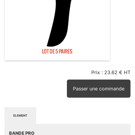
Prix :
23.62 € HT
TAILLE
EN
SEUIL
STOCK
STOCK
D'ALERTE
CONSEILLÉ
(15JRS)
Passer une commande
ELEMENT
BANDE PRO