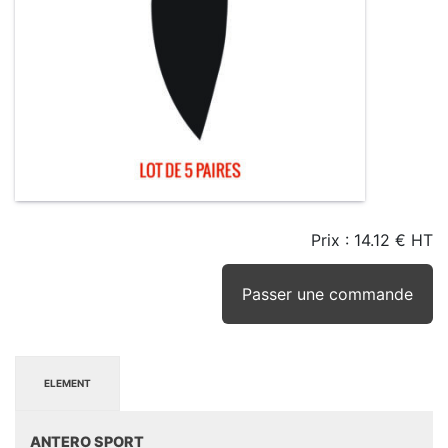
Prix :
14.12 € HT
TAILLE
EN
SEUIL
STOCK
STOCK
D'ALERTE
CONSEILLÉ
(15JRS)
Passer une commande
ELEMENT
ANTERO SPORT