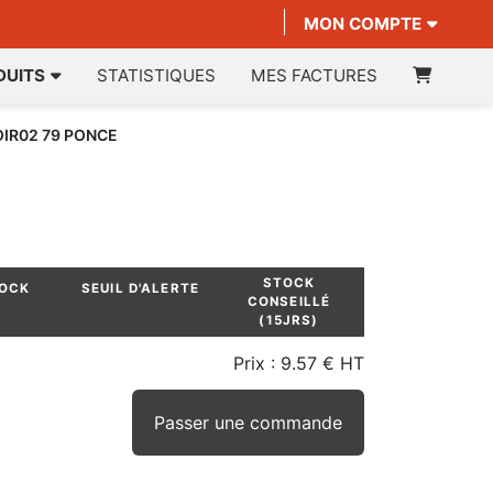
MON COMPTE
DUITS
STATISTIQUES
MES FACTURES
IR02 79 PONCE
STOCK
TOCK
SEUIL D'ALERTE
CONSEILLÉ
(15JRS)
Prix :
9.57 € HT
Passer une commande