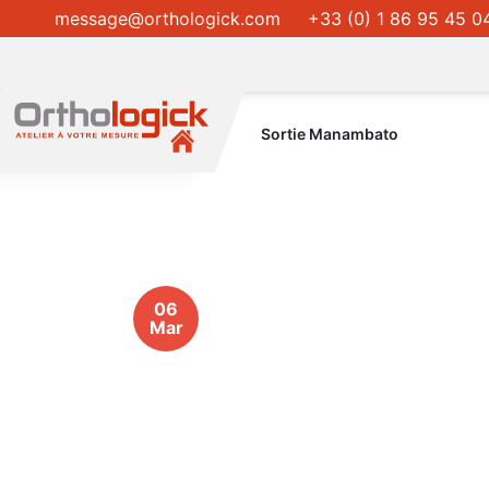
message@orthologick.com
+33 (0) 1 86 95 45 0
Sortie Manambato
06
Mar