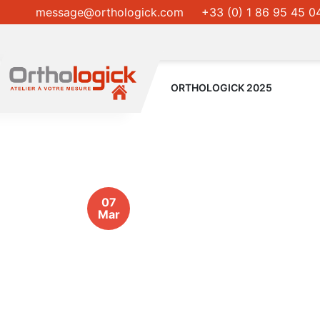
message@orthologick.com
+33 (0) 1 86 95 45 0
ORTHOLOGICK 2025
07
Mar