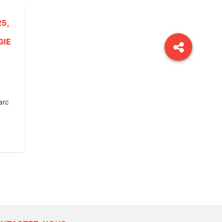
5,
GIE
arc